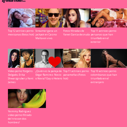
Lo mas visto...
Top 12 actrices porno
Streamer gana un
Fotos filtradas de
Top 11 actrices porno
mexicanas (fotos hot)
jackpot en Casino
Yanet Garcia desnuda
peruanas que han
Malta en vivo.
triunfado en el
exterior
Video porno Yorgelis
¿Quién es la pareja de
Top 11 actrices porno
Top 10 actrices porno
Delgado, Erika
Edgar Ramirez: Novio
panameñas (Fotos
colombianas que han
Shwarzgruber y Kent
o Novia? Gay o Hetero
hot)
triunfado en el
James
extranjero
Yeimmy Rodriguez
video porno filtrado
del trio con dos
hombres!