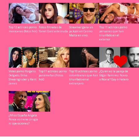
Top 12 actrices porno
Fotos filtradas de
Streamer gana un
Top 11 actrices porno
mexicanas (fotos hot)
Yanet Garcia desnuda
jackpot en Casino
peruanas que han
Malta en vivo.
triunfado en el
exterior
Video porno Yorgelis
Top 11 actrices porno
Top 10 actrices porno
¿Quién es la pareja de
Delgado, Erika
panameñas (Fotos
colombianas que han
Edgar Ramirez: Novio
Shwarzgruber y Kent
hot)
triunfado en el
o Novia? Gay o Hetero
James
extranjero
¿Miss España Angela
Ponce no tiene cirugía
ni operaciones?