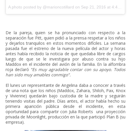
A photo posted by @marioncotillard on
Sep 21, 2016 at 4:43pm PDT
De la pareja, quien se ha pronunciado con respecto a la
separación fue Pitt, quien pidió a la prensa respetar a los niños
y dejarlos tranquilos en estos momentos difíciles. La semana
pasada fue el estreno de la nueva película del actor y horas
antes había recibido la noticia de que quedaba libre de cargos
luego de que se le investigara por abuso contra su hijo
Maddox en el incidente del avión de la familia. En la alfombra
roja declaró
"Es muy agradable contar con su apoyo. Todos
han sido muy amables conmigo".
El lunes un representante de Angelina daba a conocer a través
de una nota que los niños (Maddox, Zahara, Shiloh, Pax, Knox
y Vivienne) quedarán bajo custodia de la madre y seguirán
teniendo visitas del padre. Días antes, el actor había hecho su
primera aparición pública desde el incidente, en esta
oportunidad para compartir con Julia Roberts una proyección
privada de Moonlight, producción en la que participó Plan B (su
empresa).