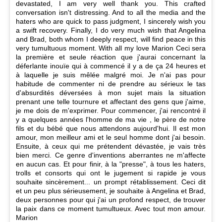
devastated, I am very well thank you. This crafted
conversation isn't distressing. And to all the media and the
haters who are quick to pass judgment, I sincerely wish you
a swift recovery. Finally, I do very much wish that Angelina
and Brad, both whom I deeply respect, will find peace in this
very tumultuous moment. With all my love Marion Ceci sera
la première et seule réaction que j'aurai concernant la
déferlante inouïe qui à commencé il y a de ça 24 heures et
à laquelle je suis mêlée malgré moi. Je n'ai pas pour
habitude de commenter ni de prendre au sérieux le tas
d'absurdités déversées à mon sujet mais la situation
prenant une telle tournure et affectant des gens que j'aime,
je me dois de m'exprimer. Pour commencer, j'ai rencontré il
y a quelques années l'homme de ma vie , le père de notre
fils et du bébé que nous attendons aujourd'hui. Il est mon
amour, mon meilleur ami et le seul homme dont j'ai besoin.
Ensuite, à ceux qui me prétendent dévastée, je vais très
bien merci. Ce genre d'inventions aberrantes ne m'affecte
en aucun cas. Et pour finir, à la "presse", à tous les haters,
trolls et consorts qui ont le jugement si rapide je vous
souhaite sincèrement... un prompt rétablissement. Ceci dit
et un peu plus sérieusement, je souhaite à Angelina et Brad,
deux personnes pour qui j'ai un profond respect, de trouver
la paix dans ce moment tumultueux. Avec tout mon amour.
Marion