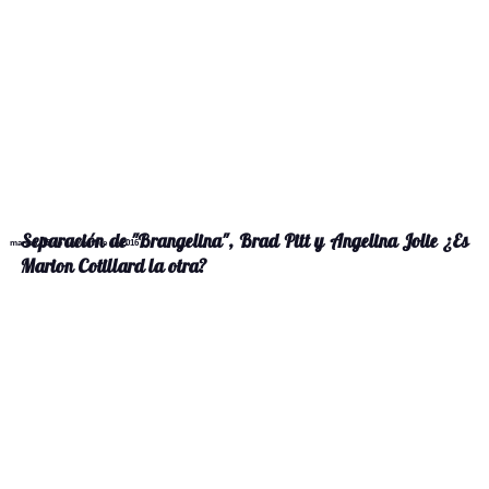
Separación de "Brangelina", Brad Pitt y Angelina Jolie ¿Es
martes, 15 de noviembre de 2016
Marion Cotillard la otra?