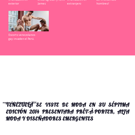
exterior
James
extranjero
hombres!
Escorts venezolanos
gay invaden el Perú.
martes, 2 de diciembre de 2014
VENEZUELA SE VISTE DE MODA EN SU SÉPTIMA
EDICIÓN 2014 PRESENTARA PRÊT-À-PORTER, ALTA
MODA Y DISEÑADORES EMERGENTES