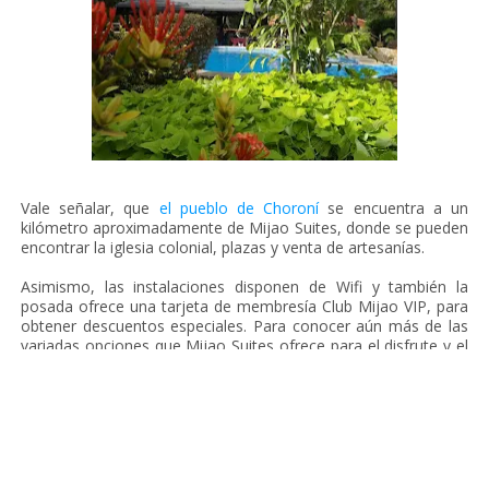
Vale señalar, que
el pueblo de Choroní
se encuentra a un
kilómetro aproximadamente de Mijao Suites, donde se pueden
encontrar la iglesia colonial, plazas y venta de artesanías.
Asimismo, las instalaciones disponen de Wifi y también la
posada ofrece una tarjeta de membresía Club Mijao VIP, para
obtener descuentos especiales. Para conocer aún más de las
variadas opciones que Mijao Suites ofrece para el disfrute y el
relax, acceder a sus redes sociales: Instagram: @mijao_suites;
Twitter: @mijaosuites; Facebook: Mijao Suites Posada. Y su
página web es: www.mijaosuites.com
via: Redacción