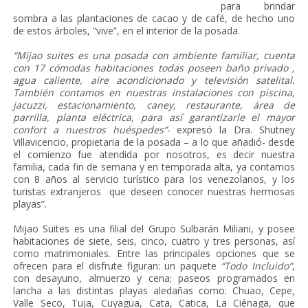
para brindar
sombra a las plantaciones de cacao y de café, de hecho uno
de estos árboles, “vive”, en el interior de la posada.
“Mijao suites es una posada con ambiente familiar, cuenta
con 17 cómodas habitaciones todas poseen baño privado ,
agua caliente, aire acondicionado y televisión satelital.
También contamos en nuestras instalaciones con piscina,
jacuzzi, estacionamiento, caney, restaurante, área de
parrilla, planta eléctrica, para así garantizarle el mayor
confort a nuestros huéspedes”
- expresó la Dra. Shutney
Villavicencio, propietaria de la posada – a lo que añadió- desde
el comienzo fue atendida por nosotros, es decir nuestra
familia, cada fin de semana y en temporada alta, ya contamos
con 8 años al servicio turístico para los venezolanos, y los
turistas extranjeros que deseen conocer nuestras hermosas
playas”.
Mijao Suites es una filial del Grupo Sulbarán Miliani, y posee
habitaciones de siete, seis, cinco, cuatro y tres personas, así
como matrimoniales. Entre las principales opciones que se
ofrecen para el disfrute figuran: un paquete
“Todo Incluido”
,
con desayuno, almuerzo y cena; paseos programados en
lancha a las distintas playas aledañas como: Chuao, Cepe,
Valle Seco, Tuja, Cuyagua, Cata, Catica, La Ciénaga, que