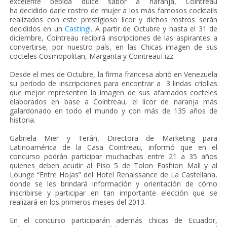
excelente bebida dulce sabor a naranja, Cointreau
ha decidido darle rostro de mujer a los más famosos cocktails
realizados con este prestigioso licor y dichos rostros serán
decididos en un
Casting
!. A partir de Octubre y hasta el 31 de
diciembre, Cointreau recibirá inscripciones de las aspirantes a
convertirse, por nuestro país, en las Chicas imagen de sus
cocteles Cosmopolitan, Margarita y CointreauFizz.
Desde el mes de Octubre, la firma francesa abrió en Venezuela
su período de inscripciones para encontrar a 3 lindas criollas
que mejor representen la imagen de sus afamados cocteles
elaborados en base a Cointreau, el licor de naranja más
galardonado en todo el mundo y con más de 135 años de
historia.
Gabriela Mier y Terán, Directora de Marketing para
Latinoamérica de la Casa Cointreau, informó que en el
concurso podrán participar muchachas entre 21 a 35 años
quienes deben acudir al Piso 5 de Tolon Fashion Mall y al
Lounge “Entre Hojas” del Hotel Renaissance de La Castellana,
donde se les brindará información y orientación de cómo
inscribirse y participar en tan importante elección que se
realizará en los primeros meses del 2013.
En el concurso participarán además chicas de Ecuador,