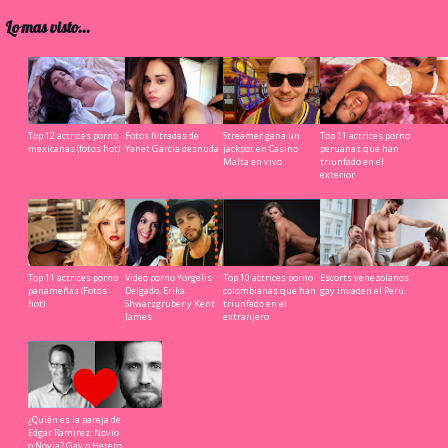
Lo mas visto...
Top 12 actrices porno
Fotos filtradas de
Streamer gana un
Top 11 actrices porno
mexicanas (fotos hot)
Yanet Garcia desnuda
jackpot en Casino
peruanas que han
Malta en vivo.
triunfado en el
exterior
Top 11 actrices porno
Video porno Yorgelis
Top 10 actrices porno
Escorts venezolanos
panameñas (Fotos
Delgado, Erika
colombianas que han
gay invaden el Perú.
hot)
Shwarzgruber y Kent
triunfado en el
James
extranjero
¿Quién es la pareja de
Edgar Ramirez: Novio
o Novia? Gay o Hetero