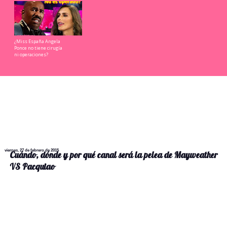
¿Miss España Angela
Ponce no tiene cirugía
ni operaciones?
viernes, 27 de febrero de 2015
Cuándo, dónde y por qué canal será la pelea de Mayweather
VS Pacquiao