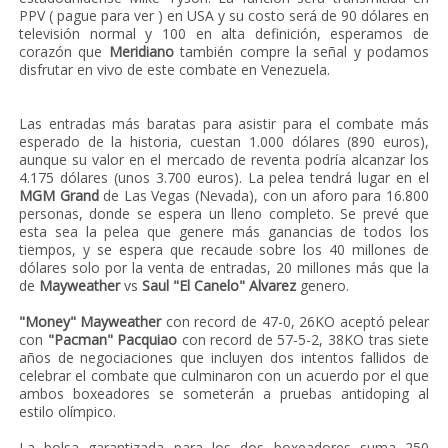
PPV ( pague para ver ) en USA y su costo será de 90 dólares en
televisión normal y 100 en alta definición, esperamos de
corazón que
Meridiano
también compre la señal y podamos
disfrutar en vivo de este combate en Venezuela.
Las entradas más baratas para asistir para el combate más
esperado de la historia, cuestan 1.000 dólares (890 euros),
aunque su valor en el mercado de reventa podría alcanzar los
4.175 dólares (unos 3.700 euros). La pelea tendrá lugar en el
MGM Grand
de Las Vegas (Nevada), con un aforo para 16.800
personas, donde se espera un lleno completo. Se prevé que
esta sea la pelea que genere más ganancias de todos los
tiempos, y se espera que recaude sobre los 40 millones de
dólares solo por la venta de entradas, 20 millones más que la
de
Mayweather
vs
Saul "El Canelo" Alvarez
genero.
"Money" Mayweather
con record de 47-0, 26KO aceptó pelear
con
"Pacman" Pacquiao
con record de 57-5-2, 38KO tras siete
años de negociaciones que incluyen dos intentos fallidos de
celebrar el combate que culminaron con un acuerdo por el que
ambos boxeadores se someterán a pruebas antidoping al
estilo olímpico.
La bolsa garantizada para los dos boxeadores suma 250