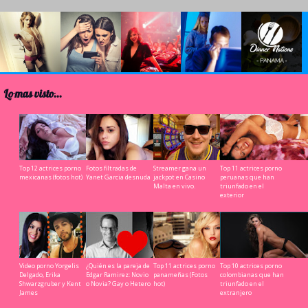
arandula & Chismes de
Fotos, videos filtrados
Rumbas & eventos cool
Cultura nocturna
Leer m
celebridades
& exposees
worldwide
Lo mas visto...
Top 12 actrices porno
Fotos filtradas de
Streamer gana un
Top 11 actrices porno
mexicanas (fotos hot)
Yanet Garcia desnuda
jackpot en Casino
peruanas que han
Malta en vivo.
triunfado en el
exterior
Video porno Yorgelis
¿Quién es la pareja de
Top 11 actrices porno
Top 10 actrices porno
Delgado, Erika
Edgar Ramirez: Novio
panameñas (Fotos
colombianas que han
Shwarzgruber y Kent
o Novia? Gay o Hetero
hot)
triunfado en el
James
extranjero