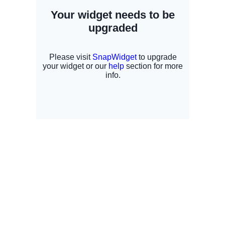
‹
Inicio
›