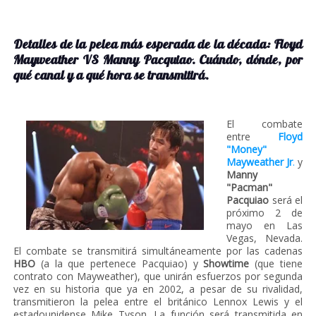
Detalles de la pelea más esperada de la década: Floyd
Mayweather VS Manny Pacquiao. Cuándo, dónde, por
qué canal y a qué hora se transmitirá.
El combate
entre
Floyd
"Money"
Mayweather Jr
.
y
Manny
"Pacman"
Pacquiao
será el
próximo 2 de
mayo en Las
Vegas, Nevada.
El combate se transmitirá simultáneamente por las cadenas
HBO
(a la que pertenece Pacquiao) y
Showtime
(que tiene
contrato con Mayweather), que unirán esfuerzos por segunda
vez en su historia que ya en 2002, a pesar de su rivalidad,
transmitieron la pelea entre el británico Lennox Lewis y el
estadounidense Mike Tyson. La función será transmitida en