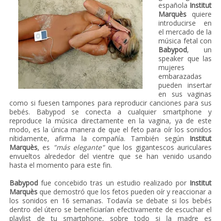
española
Institut
Marquès
quiere
introducirse en
el mercado de la
música fetal con
Babypod
, un
speaker que las
mujeres
embarazadas
pueden insertar
en sus vaginas
como si fuesen tampones para reproducir canciones para sus
bebés. Babypod se conecta a cualquier smartphone y
reproduce la música directamente en la vagina, ya de este
modo, es la única manera de que el feto para oír los sonidos
nítidamente, afirma la compañía. También según
Institut
Marquès
, es
"más elegante"
que los gigantescos auriculares
envueltos alrededor del vientre que se han venido usando
hasta el momento para este fin.
Babypod
fue concebido tras un estudio realizado por
Institut
Marquès
que demostró que los fetos pueden oír y reaccionar a
los sonidos en 16 semanas. Todavía se debate si los bebés
dentro del útero se beneficiarían efectivamente de escuchar el
playlist de tu smartphone, sobre todo si la madre es