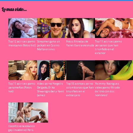
Lo mas visto...
Top 12 actrices porno
Streamer gana un
Fotos filtradas de
Top 11 actrices porno
mexicanas (fotos hot)
jackpot en Casino
Yanet Garcia desnuda
peruanas que han
Malta en vivo.
triunfado en el
exterior
Top 11 actrices porno
Video porno Yorgelis
Top 10 actrices porno
Yeimmy Rodriguez
panameñas (Fotos
Delgado, Erika
colombianas que han
video porno filtrado
hot)
Shwarzgruber y Kent
triunfado en el
del trio con dos
James
extranjero
hombres!
Escorts venezolanos
gay invaden el Perú.