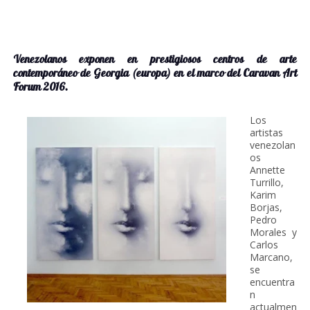
Venezolanos exponen en prestigiosos centros de arte
contemporáneo de Georgia (europa) en el marco del Caravan Art
Forum 2016.
Los
artistas
venezolan
os
Annette
Turrillo,
Karim
Borjas,
Pedro
Morales y
Carlos
Marcano,
se
encuentra
n
actualmen