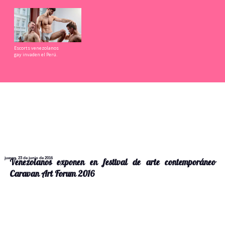
Escorts venezolanos
gay invaden el Perú.
jueves, 23 de junio de 2016
Venezolanos exponen en festival de arte contemporáneo
Caravan Art Forum 2016