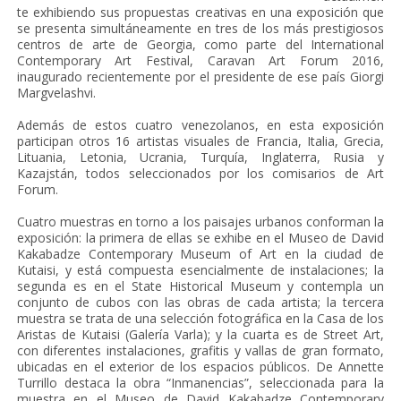
te exhibiendo sus propuestas creativas en una exposición que
se presenta simultáneamente en tres de los más prestigiosos
centros de arte de Georgia, como parte del International
Contemporary Art Festival, Caravan Art Forum 2016,
inaugurado recientemente por el presidente de ese país Giorgi
Margvelashvi.
Además de estos cuatro venezolanos, en esta exposición
participan otros 16 artistas visuales de Francia, Italia, Grecia,
Lituania, Letonia, Ucrania, Turquía, Inglaterra, Rusia y
Kazajstán, todos seleccionados por los comisarios de Art
Forum.
Cuatro muestras en torno a los paisajes urbanos conforman la
exposición: la primera de ellas se exhibe en el Museo de David
Kakabadze Contemporary Museum of Art en la ciudad de
Kutaisi, y está compuesta esencialmente de instalaciones; la
segunda es en el State Historical Museum y contempla un
conjunto de cubos con las obras de cada artista; la tercera
muestra se trata de una selección fotográfica en la Casa de los
Aristas de Kutaisi (Galería Varla); y la cuarta es de Street Art,
con diferentes instalaciones, grafitis y vallas de gran formato,
ubicadas en el exterior de los espacios públicos. De Annette
Turrillo destaca la obra “Inmanencias”, seleccionada para la
muestra en el Museo de David Kakabadze Contemporary