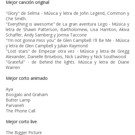
Mejor canción original
"Glory" de Selma - Música y letra de John Legend, Common y
Che Smith.
"Everything is awesome" de La gran aventura Lego - Música y
letra de Shawn Patterson, Bartholomew, Lisa Harriton, Akiva
Schaffer, Andy Samberg y Jorma Taccone
"I'm not gonna miss you" de Glen Campbell: I'll Be Me - Música
y letra de Glen Campbell y Julian Raymond
"Lost stars" de Empezar otra vez - Música y letra de Gregg
Alexander, Danielle Brisebois, Nick Lashley y Nick Southwood
"Grateful" - de Behind the lights. Música y letra de Diane
Warren
Mejor corto animado
Aya
Boogalo and Graham
Butter Lamp
Parvaneh
The Phone Call
Mejor corto live
The Bigger Picture