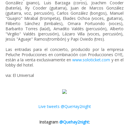
González (piano), Luis Barzaga (coros), Joachim Cooder
(batería), Ry Cooder (guitarra), Juan de Marcos González
(guitarra, voz, percusión), Carlos González (bongos), Manuel
"Guajiro" Mirabal (trompeta), Eliades Ochoa (voces, guitarra),
Filiberto Sánchez (timbales), Omara Portuondo (voces),
Barbarito Torres (laúd), Amadito Valdés (percusión), Alberto
"Virgilio" Valdés (percusión), Lázaro Villa (voces, percusión),
Jesús "Aguaje" Ramos(trombón) y Papi Oviedo (tres).
Las entradas para el concierto, producido por la empresa
Peluche Producciones en combinación con Producciones OYE,
están a la venta exclusivamente en
www.soloticket.com
y en el
lobby del hotel.
via: El Universal
Live tweets @QueHay2night
Instagram
@Quehay2night
: