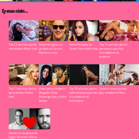
Lo mas visto...
Top 12 actrices porno
Streamer gana un
Fotos filtradas de
Top 11 actrices porno
mexicanas (fotos hot)
jackpot en Casino
Yanet Garcia desnuda
peruanas que han
Malta en vivo.
triunfado en el
exterior
Top 11 actrices porno
Video porno Yorgelis
Top 10 actrices porno
Escorts venezolanos
panameñas (Fotos
Delgado, Erika
colombianas que han
gay invaden el Perú.
hot)
Shwarzgruber y Kent
triunfado en el
James
extranjero
¿Quién es la pareja de
Edgar Ramirez: Novio