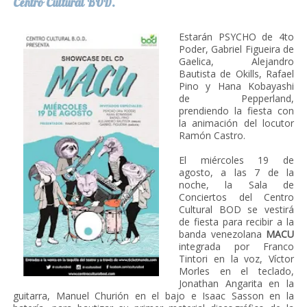
Centro Cultural BOD.
Estarán PSYCHO de 4to
Poder, Gabriel Figueira de
Gaelica, Alejandro
Bautista de Okills, Rafael
Pino y Hana Kobayashi
de Pepperland,
prendiendo la fiesta con
la animación del locutor
Ramón Castro.
El miércoles 19 de
agosto, a las 7 de la
noche, la Sala de
Conciertos del Centro
Cultural BOD se vestirá
de fiesta para recibir a la
banda venezolana
MACU
integrada por Franco
Tintori en la voz, Víctor
Morles en el teclado,
Jonathan Angarita en la
guitarra, Manuel Churión en el bajo e Isaac Sasson en la