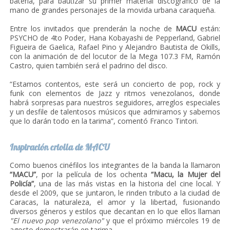
batería, para bautizar su primer material discográfico de la
mano de grandes personajes de la movida urbana caraqueña.
Entre los invitados que prenderán la noche de
MACU
están:
PSYCHO de 4to Poder, Hana Kobayashi de Pepperland, Gabriel
Figueira de Gaelica, Rafael Pino y Alejandro Bautista de Okills,
con la animación de del locutor de la Mega 107.3 FM, Ramón
Castro, quien también será el padrino del disco.
“Estamos contentos, este será un concierto de pop, rock y
funk con elementos de Jazz y ritmos venezolanos, donde
habrá sorpresas para nuestros seguidores, arreglos especiales
y un desfile de talentosos músicos que admiramos y sabemos
que lo darán todo en la tarima”, comentó Franco Tintori.
Inspiración criolla de MACU
Como buenos cinéfilos los integrantes de la banda la llamaron
“MACU”
, por la película de los ochenta
“Macu, la Mujer del
Policía”
, una de las más vistas en la historia del cine local. Y
desde el 2009, que se juntaron, le rinden tributo a la ciudad de
Caracas, la naturaleza, el amor y la libertad, fusionando
diversos géneros y estilos que decantan en lo que ellos llaman
"El nuevo pop venezolano"
y que el próximo miércoles 19 de
agosto demostrarán en tarima.