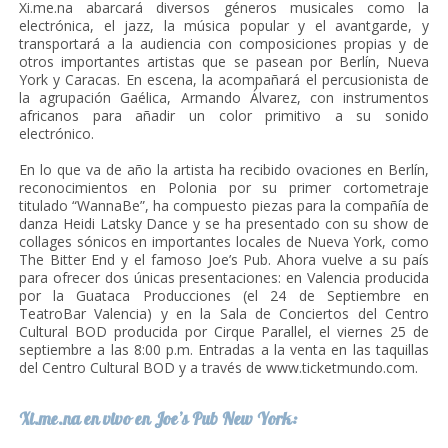
Xi.me.na abarcará diversos géneros musicales como la
electrónica, el jazz, la música popular y el avantgarde, y
transportará a la audiencia con composiciones propias y de
otros importantes artistas que se pasean por Berlín, Nueva
York y Caracas. En escena, la acompañará el percusionista de
la agrupación Gaélica, Armando Álvarez, con instrumentos
africanos para añadir un color primitivo a su sonido
electrónico.
En lo que va de año la artista ha recibido ovaciones en Berlín,
reconocimientos en Polonia por su primer cortometraje
titulado “WannaBe”, ha compuesto piezas para la compañía de
danza Heidi Latsky Dance y se ha presentado con su show de
collages sónicos en importantes locales de Nueva York, como
The Bitter End y el famoso Joe’s Pub. Ahora vuelve a su país
para ofrecer dos únicas presentaciones: en Valencia producida
por la Guataca Producciones (el 24 de Septiembre en
TeatroBar Valencia) y en la Sala de Conciertos del Centro
Cultural BOD producida por Cirque Parallel, el viernes 25 de
septiembre a las 8:00 p.m. Entradas a la venta en las taquillas
del Centro Cultural BOD y a través de www.ticketmundo.com.
Xi.me.na en vivo en Joe’s Pub New York: