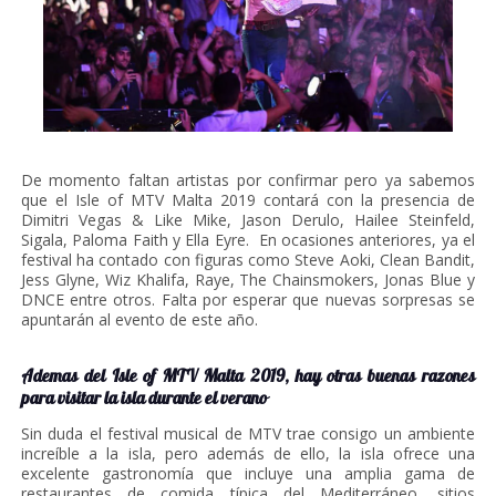
De momento faltan artistas por confirmar pero ya sabemos
que el Isle of MTV Malta 2019 contará con la presencia de
Dimitri Vegas & Like Mike, Jason Derulo, Hailee Steinfeld,
Sigala, Paloma Faith y Ella Eyre. En ocasiones anteriores, ya el
festival ha contado con figuras como Steve Aoki, Clean Bandit,
Jess Glyne, Wiz Khalifa, Raye, The Chainsmokers, Jonas Blue y
DNCE entre otros. Falta por esperar que nuevas sorpresas se
apuntarán al evento de este año.
Ademas del Isle of MTV Malta 2019, hay otras buenas razones
para visitar la isla durante el verano
Sin duda el festival musical de MTV trae consigo un ambiente
increíble a la isla, pero además de ello, la isla ofrece una
excelente gastronomía que incluye una amplia gama de
restaurantes de comida típica del Mediterráneo, sitios