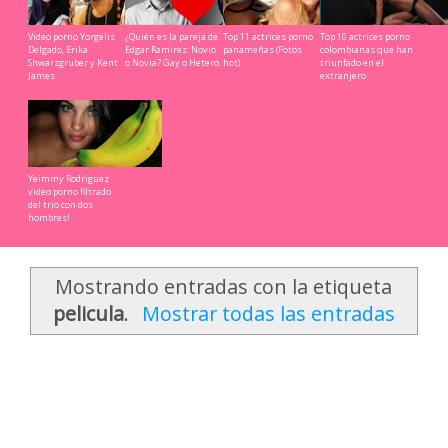
Video porno Yorgelis
¿Quién es la pareja de
Top 11 actrices porno
Top 10 actrices porno
Delgado, Erika
Edgar Ramirez: Novio
panameñas (Fotos
colombianas que han
Shwarzgruber y Kent
o Novia? Gay o Hetero
hot)
triunfado en el
James
extranjero
Yeimmy Rodriguez
video porno filtrado
del trio con dos
hombres!
Mostrando entradas con la etiqueta
pelicula
.
Mostrar todas las entradas