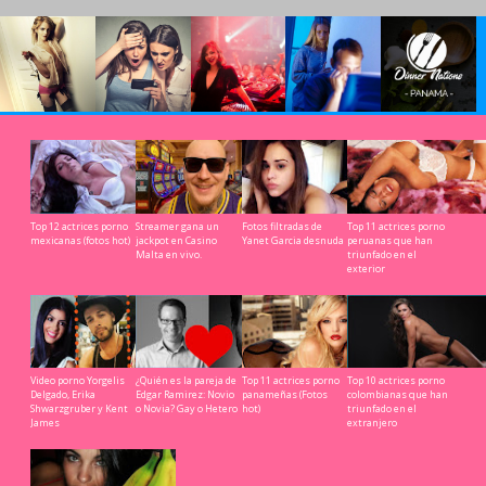
arandula & Chismes de
Fotos, videos filtrados
Rumbas & eventos cool
Cultura nocturna
Leer m
celebridades
& exposees
worldwide
Top 12 actrices porno
Streamer gana un
Fotos filtradas de
Top 11 actrices porno
mexicanas (fotos hot)
jackpot en Casino
Yanet Garcia desnuda
peruanas que han
Malta en vivo.
triunfado en el
exterior
Video porno Yorgelis
¿Quién es la pareja de
Top 11 actrices porno
Top 10 actrices porno
Delgado, Erika
Edgar Ramirez: Novio
panameñas (Fotos
colombianas que han
Shwarzgruber y Kent
o Novia? Gay o Hetero
hot)
triunfado en el
James
extranjero