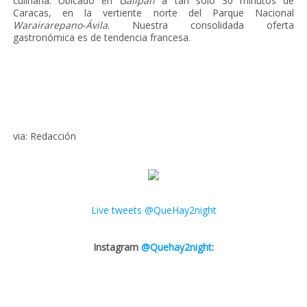
culinaria. Ubicado en
Galipán
a tan solo 30 minutos de
Caracas, en la vertiente norte del Parque Nacional
Warairarepano-Ávila
. Nuestra consolidada oferta
gastronómica es de tendencia francesa.
via: Redacción
Live tweets @QueHay2night
Instagram
@Quehay2night
: