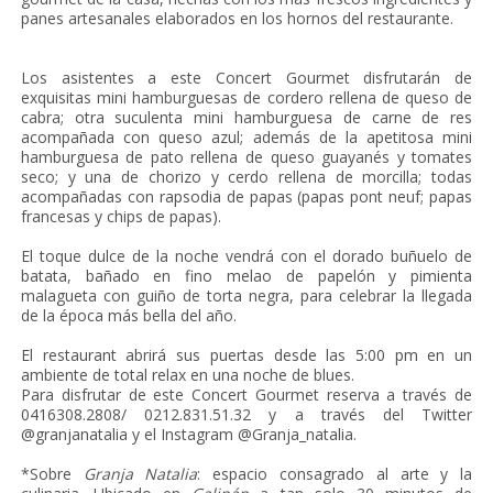
panes artesanales elaborados en los hornos del restaurante.
Los asistentes a este Concert Gourmet disfrutarán de
exquisitas mini hamburguesas de cordero rellena de queso de
cabra; otra suculenta mini hamburguesa de carne de res
acompañada con queso azul; además de la apetitosa mini
hamburguesa de pato rellena de queso guayanés y tomates
seco; y una de chorizo y cerdo rellena de morcilla; todas
acompañadas con rapsodia de papas (papas pont neuf; papas
francesas y chips de papas).
El toque dulce de la noche vendrá con el dorado buñuelo de
batata, bañado en fino melao de papelón y pimienta
malagueta con guiño de torta negra, para celebrar la llegada
de la época más bella del año.
El restaurant abrirá sus puertas desde las 5:00 pm en un
ambiente de total relax en una noche de blues.
Para disfrutar de este Concert Gourmet reserva a través de
0416308.2808/ 0212.831.51.32 y a través del Twitter
@granjanatalia y el Instagram @Granja_natalia.
*Sobre
Granja Natalia
: espacio consagrado al arte y la