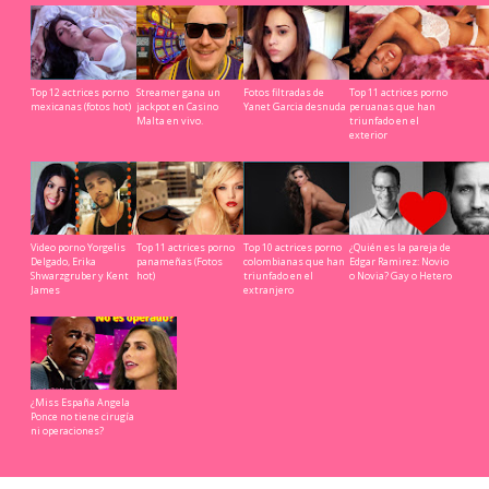
Top 12 actrices porno
Streamer gana un
Fotos filtradas de
Top 11 actrices porno
mexicanas (fotos hot)
jackpot en Casino
Yanet Garcia desnuda
peruanas que han
Malta en vivo.
triunfado en el
exterior
Video porno Yorgelis
Top 11 actrices porno
Top 10 actrices porno
¿Quién es la pareja de
Delgado, Erika
panameñas (Fotos
colombianas que han
Edgar Ramirez: Novio
Shwarzgruber y Kent
hot)
triunfado en el
o Novia? Gay o Hetero
James
extranjero
¿Miss España Angela
Ponce no tiene cirugía
ni operaciones?