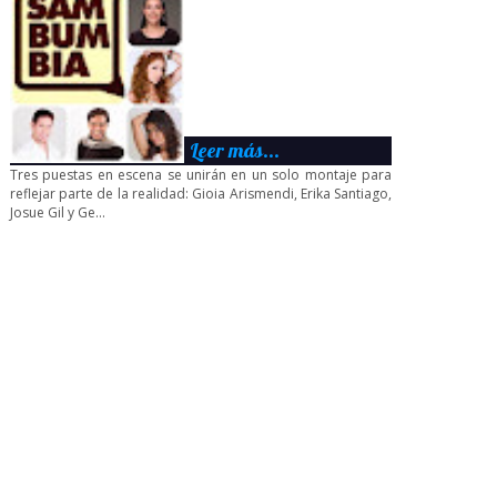
Leer más...
Tres puestas en escena se unirán en un solo montaje para
reflejar parte de la realidad: Gioia Arismendi, Erika Santiago,
Josue Gil y Ge...
martes, 7 de octubre de 2014
VARIETÉ SOCIALISTA LLEGA AL ATENEO DE
CARACAS