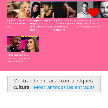
Top 11 actrices porno
Video porno Yorgelis
Top 10 actrices porno
¿Quién es la pareja de
panameñas (Fotos
Delgado, Erika
colombianas que han
Edgar Ramirez: Novio
hot)
Shwarzgruber y Kent
triunfado en el
o Novia? Gay o Hetero
James
extranjero
¿Miss España Angela
Ponce no tiene cirugía
ni operaciones?
Mostrando entradas con la etiqueta
cultura
.
Mostrar todas las entradas