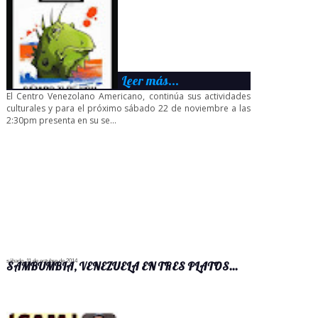
Leer más...
El Centro Venezolano Americano, continúa sus actividades
culturales y para el próximo sábado 22 de noviembre a las
2:30pm presenta en su se...
sábado, 11 de octubre de 2014
SAMBUMBIA, VENEZUELA EN TRES PLATOS...