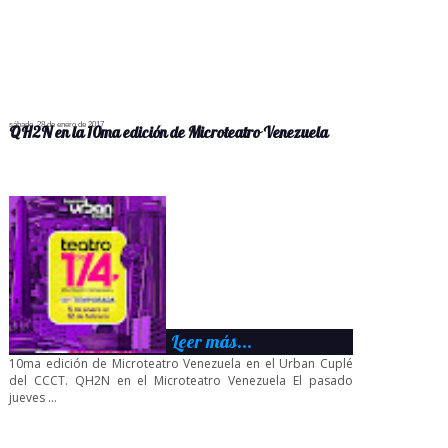
sábado, 28 de enero de 2017
QH2N en la 10ma edición de Microteatro Venezuela
Leer más...
10ma edición de Microteatro Venezuela en el Urban Cuplé
del CCCT. QH2N en el Microteatro Venezuela El pasado
jueves ...