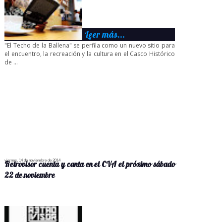
Leer más...
"El Techo de la Ballena" se perfila como un nuevo sitio para
el encuentro, la recreación y la cultura en el Casco Histórico
de ...
viernes, 14 de noviembre de 2014
Retrovisor cuenta y canta en el CVA el próximo sábado
22 de noviembre