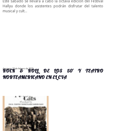
Este sábado se llevara a cabo la octava edición del Festival
Hallyu donde los asistentes podrán disfrutar del talento
musical y cult...
domingo, 22 de febrero de 2015
ROCK & ROLL DE LOS 50' Y TEATRO
NORTEAMERICANO EN EL CVA